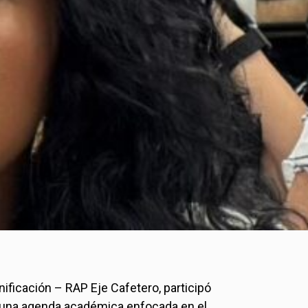
nificación – RAP Eje Cafetero, participó
tó una agenda académica enfocada en el