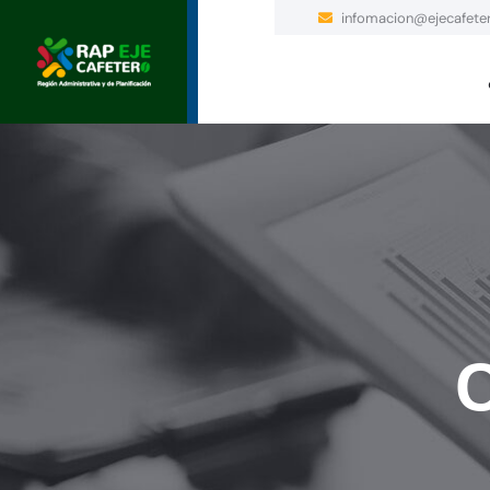
infomacion@ejecafeter
C